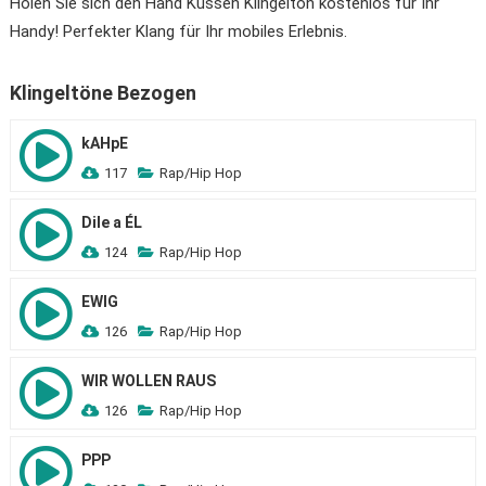
Holen Sie sich den Hand Küssen Klingelton kostenlos für Ihr
Handy! Perfekter Klang für Ihr mobiles Erlebnis.
Klingeltöne Bezogen
kAHpE
117
Rap/Hip Hop
Dile a ÉL
124
Rap/Hip Hop
EWIG
126
Rap/Hip Hop
WIR WOLLEN RAUS
126
Rap/Hip Hop
PPP