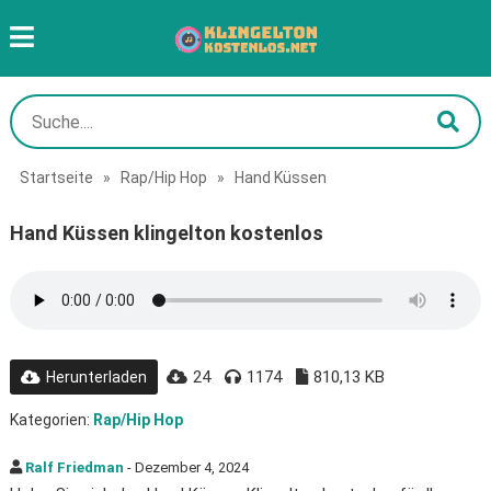
Startseite
»
Rap/Hip Hop
»
Hand Küssen
Hand Küssen klingelton kostenlos
24
1174
810,13 KB
Herunterladen
Kategorien:
Rap/Hip Hop
Ralf Friedman
- Dezember 4, 2024