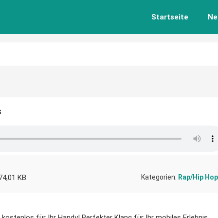
Startseite
Ne
s
74,01 KB
Kategorien:
Rap/Hip Hop
kostenlos für Ihr Handy! Perfekter Klang für Ihr mobiles Erlebnis.