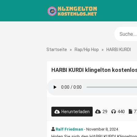
Startseite
»
Rap/Hip Hop
»
HARBI KURDI
HARBI KURDI klingelton kostenlo
29
440
7
Herunterladen
Ralf Friedman
- November 8, 2024
Holen Sie sich den HARBI KURDI Klingelton 