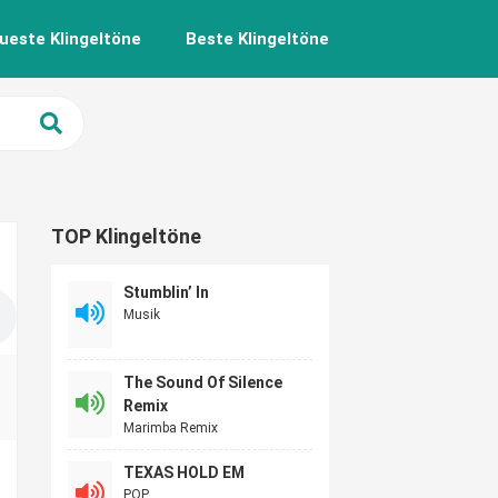
ueste Klingeltöne
Beste Klingeltöne
TOP Klingeltöne
Stumblin’ In
Musik
The Sound Of Silence
Remix
Marimba Remix
TEXAS HOLD EM
POP