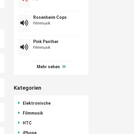
Rosenheim Cops
Filmmusik
Pink Panther
Filmmusik
Mehr sehen
Kategorien
Elektronische
Filmmusik
HTC
iPhone