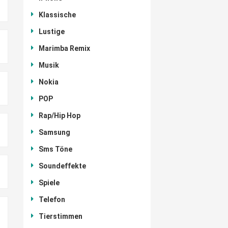
Klassische
Lustige
Marimba Remix
Musik
Nokia
POP
Rap/Hip Hop
Samsung
Sms Töne
Soundeffekte
Spiele
Telefon
Tierstimmen