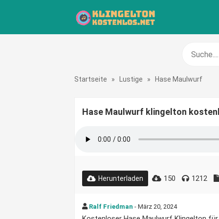
Startseite
»
Lustige
»
Hase Maulwurf
Hase Maulwurf klingelton kosten
150
1212
Herunterladen
Ralf Friedman
- März 20, 2024
Kostenloser Hase Maulwurf Klingelton für 