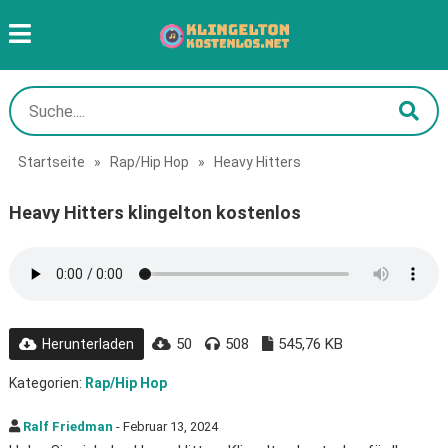
Startseite
»
Rap/Hip Hop
»
Heavy Hitters
Heavy Hitters klingelton kostenlos
50
508
545,76 KB
Herunterladen
Kategorien:
Rap/Hip Hop
Ralf Friedman
- Februar 13, 2024