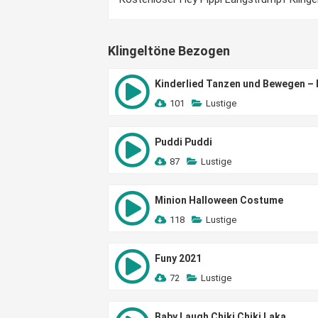
Klingeltöne Bezogen
101
Lustige
Puddi Puddi
87
Lustige
Minion Halloween Costume
118
Lustige
Funy 2021
72
Lustige
Baby Laugh Chiki Chiki Laka