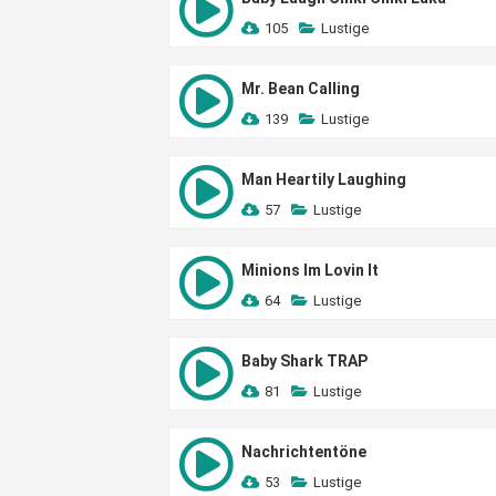
105
Lustige
Mr. Bean Calling
139
Lustige
Man Heartily Laughing
57
Lustige
Minions Im Lovin It
64
Lustige
Baby Shark TRAP
81
Lustige
Nachrichtentöne
53
Lustige