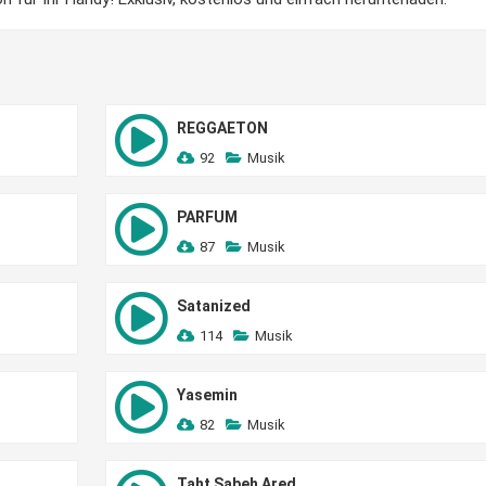
REGGAETON
92
Musik
PARFUM
87
Musik
Satanized
114
Musik
Yasemin
82
Musik
Taht Sabeh Ared