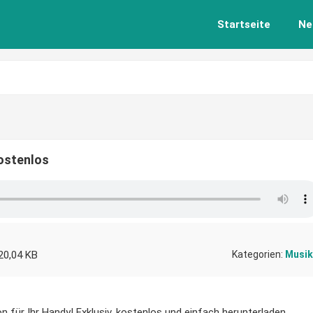
Startseite
Ne
kostenlos
20,04 KB
Kategorien:
Musik
n für Ihr Handy! Exklusiv, kostenlos und einfach herunterladen.