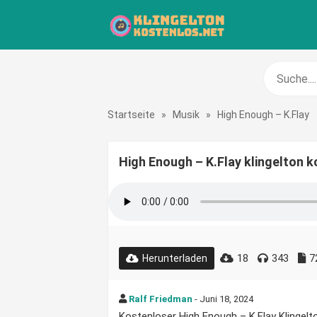
Startseite
»
Musik
»
High Enough – K.Flay
High Enough – K.Flay klingelton 
18
343
7
Herunterladen
Ralf Friedman
- Juni 18, 2024
Kostenloser High Enough – K.Flay Klingelto