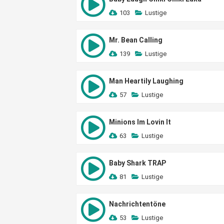
103
Lustige
Mr. Bean Calling
139
Lustige
Man Heartily Laughing
57
Lustige
Minions Im Lovin It
63
Lustige
Baby Shark TRAP
81
Lustige
Nachrichtentöne
53
Lustige