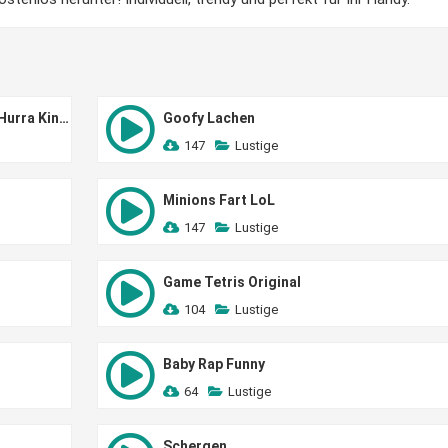
Kinderlied Tanzen und Bewegen – Hurra Kinderlieder
Goofy Lachen
147
Lustige
Minions Fart LoL
147
Lustige
Game Tetris Original
104
Lustige
Baby Rap Funny
64
Lustige
Schergen