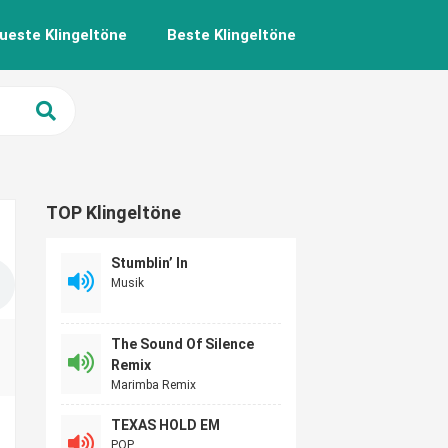
ueste Klingeltöne
Beste Klingeltöne
TOP Klingeltöne
Stumblin’ In
Musik
The Sound Of Silence
Remix
Marimba Remix
TEXAS HOLD EM
POP