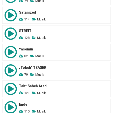
79
Musik
Satanized
114
Musik
STREIT
128
Musik
Yasemin
82
Musik
„Tobeh“ TEASER
79
Musik
Taht Sabeh Ared
121
Musik
Ende
110
Musik