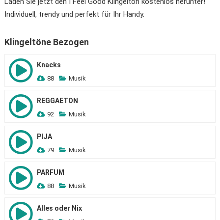
Laden Sie jetzt den I Feel Good Klingelton kostenlos herunter!
Individuell, trendy und perfekt für Ihr Handy.
Klingeltöne Bezogen
Knacks
88
Musik
REGGAETON
92
Musik
PIJA
79
Musik
PARFUM
88
Musik
Alles oder Nix