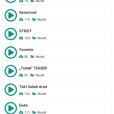
79
Musik
Satanized
115
Musik
STREIT
129
Musik
Yasemin
82
Musik
„Tobeh“ TEASER
81
Musik
Taht Sabeh Ared
123
Musik
Ende
111
Musik