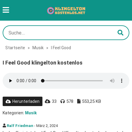
Startseite
»
Musik
»
I Feel Good
I Feel Good klingelton kostenlos
33
578
553,25 KB
Herunterladen
Kategorien:
Musik
Ralf Friedman
- März 2, 2024