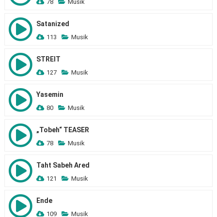
78
Musik
Satanized
113
Musik
STREIT
127
Musik
Yasemin
80
Musik
„Tobeh“ TEASER
78
Musik
Taht Sabeh Ared
121
Musik
Ende
109
Musik