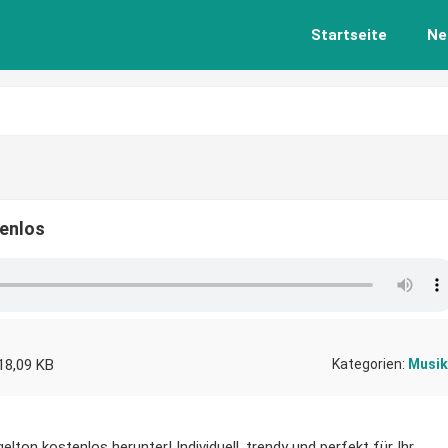
Startseite
Ne
tenlos
18,09 KB
Kategorien:
Musik
lton kostenlos herunter! Individuell, trendy und perfekt für Ihr