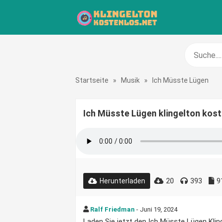
Startseite
»
Musik
»
Ich Müsste Lügen
Ich Müsste Lügen klingelton kos
20
393
9
Herunterladen
Ralf Friedman
- Juni 19, 2024
Laden Sie jetzt den Ich Müsste Lügen Klinge