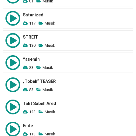
81
Musik
Satanized
117
Musik
STREIT
130
Musik
Yasemin
83
Musik
„Tobeh“ TEASER
83
Musik
Taht Sabeh Ared
123
Musik
Ende
113
Musik