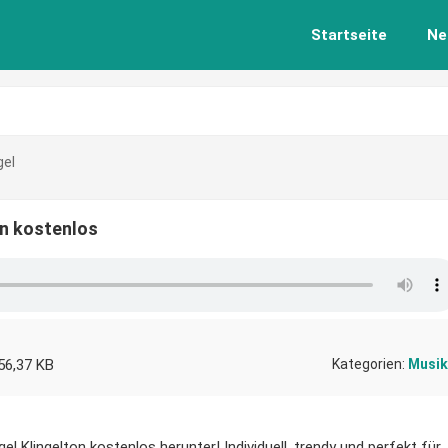
Startseite
Ne
gel
on kostenlos
56,37 KB
Kategorien:
Musik
l Klingelton kostenlos herunter! Individuell, trendy und perfekt für