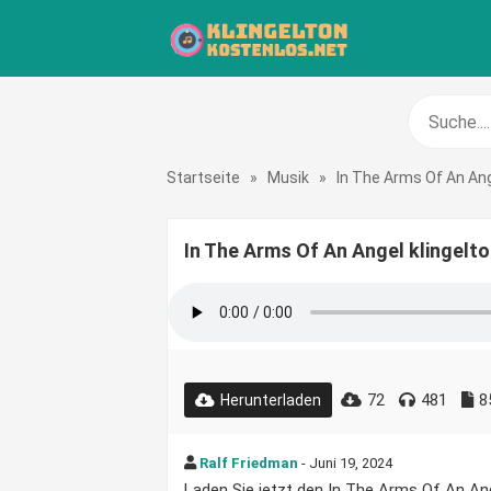
Startseite
»
Musik
»
In The Arms Of An An
In The Arms Of An Angel klingelt
72
481
8
Herunterladen
Ralf Friedman
- Juni 19, 2024
Laden Sie jetzt den In The Arms Of An Ange