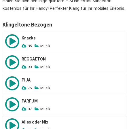
Holen Sie sich den iñigo quintero – Si No Estás Klingelton
kostenlos für Ihr Handy! Perfekter Klang für Ihr mobiles Erlebnis.
Klingeltöne Bezogen
Knacks
85
Musik
REGGAETON
90
Musik
PIJA
76
Musik
PARFUM
87
Musik
Alles oder Nix