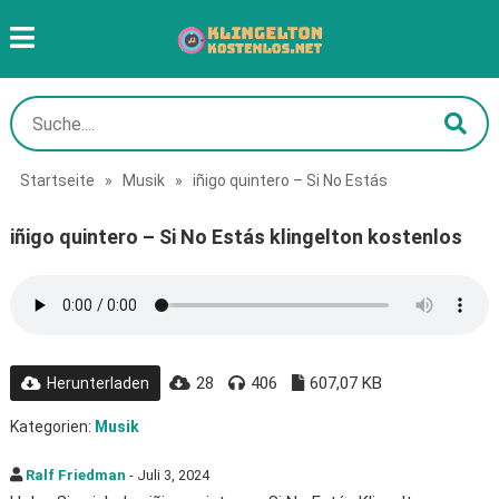
Startseite
»
Musik
»
iñigo quintero – Si No Estás
iñigo quintero – Si No Estás klingelton kostenlos
28
406
607,07 KB
Herunterladen
Kategorien:
Musik
Ralf Friedman
- Juli 3, 2024