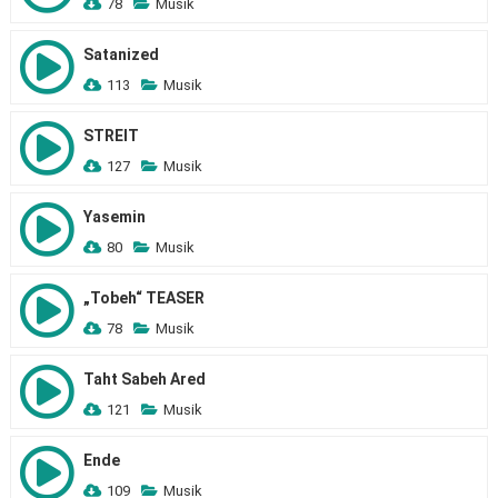
78
Musik
Satanized
113
Musik
STREIT
127
Musik
Yasemin
80
Musik
„Tobeh“ TEASER
78
Musik
Taht Sabeh Ared
121
Musik
Ende
109
Musik