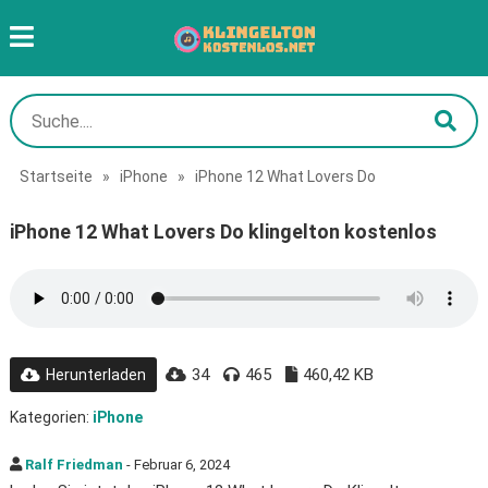
Startseite
»
iPhone
»
iPhone 12 What Lovers Do
iPhone 12 What Lovers Do klingelton kostenlos
34
465
460,42 KB
Herunterladen
Kategorien:
iPhone
Ralf Friedman
- Februar 6, 2024