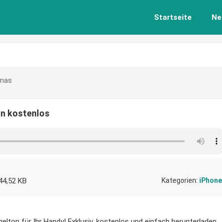
Startseite
Ne
tmas
on kostenlos
44,52 KB
Kategorien:
iPhone
lton für Ihr Handy! Exklusiv, kostenlos und einfach herunterladen.