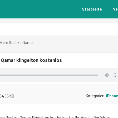
Startseite
Ne
– Mere Rashke Qamar
 Qamar klingelton kostenlos
54,55 KB
Kategorien:
iPhone
ere Rashke Qamar Klingelton kostenlos für Ihr Handy! Perfekter