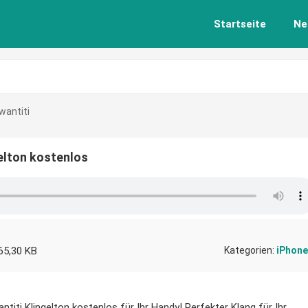
Startseite
Ne
wantiti
gelton kostenlos
65,30 KB
Kategorien:
iPhone
titi Klingelton kostenlos für Ihr Handy! Perfekter Klang für Ihr