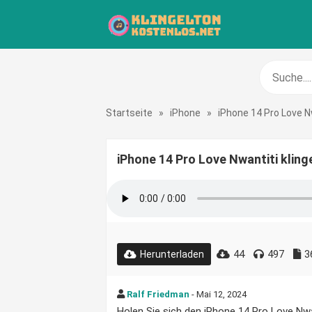
Startseite
»
iPhone
»
iPhone 14 Pro Love N
iPhone 14 Pro Love Nwantiti klin
44
497
3
Herunterladen
Ralf Friedman
- Mai 12, 2024
Holen Sie sich den iPhone 14 Pro Love Nwan