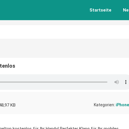
Startseite
Ne
stenlos
48,97 KB
Kategorien:
iPhone
gelton kostenlos für Ihr Handy! Perfekter Klang für Ihr mobiles