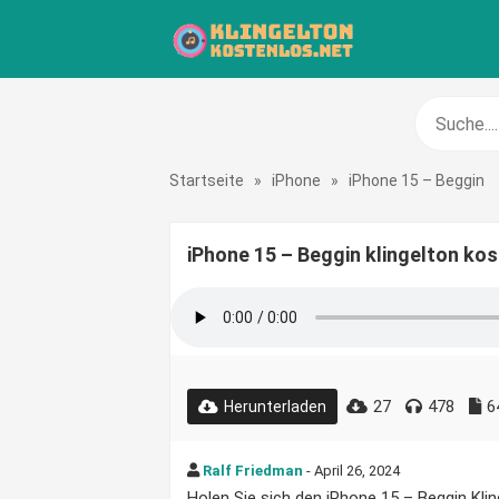
Startseite
»
iPhone
»
iPhone 15 – Beggin
iPhone 15 – Beggin klingelton ko
27
478
6
Herunterladen
Ralf Friedman
- April 26, 2024
Holen Sie sich den iPhone 15 – Beggin Klin