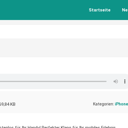
Startseite
Ne
69,84 KB
Kategorien:
iPhone
tenlos für Ihr Handy! Perfekter Klang für Ihr mobiles Erlebnis.