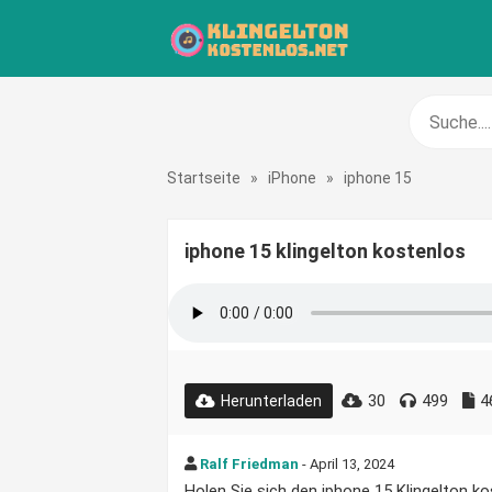
Startseite
»
iPhone
»
iphone 15
iphone 15 klingelton kostenlos
30
499
4
Herunterladen
Ralf Friedman
- April 13, 2024
Holen Sie sich den iphone 15 Klingelton kos