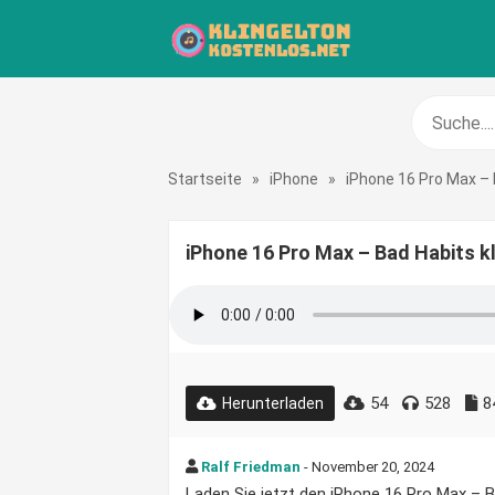
Startseite
»
iPhone
»
iPhone 16 Pro Max –
iPhone 16 Pro Max – Bad Habits k
54
528
8
Herunterladen
Ralf Friedman
- November 20, 2024
Laden Sie jetzt den iPhone 16 Pro Max – Ba