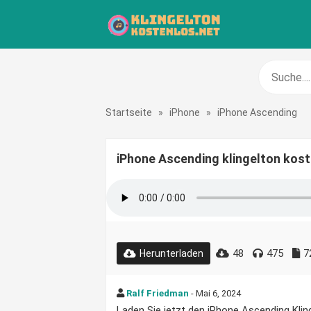
Startseite
»
iPhone
»
iPhone Ascending
iPhone Ascending klingelton kos
48
475
7
Herunterladen
Ralf Friedman
- Mai 6, 2024
Laden Sie jetzt den iPhone Ascending Klinge