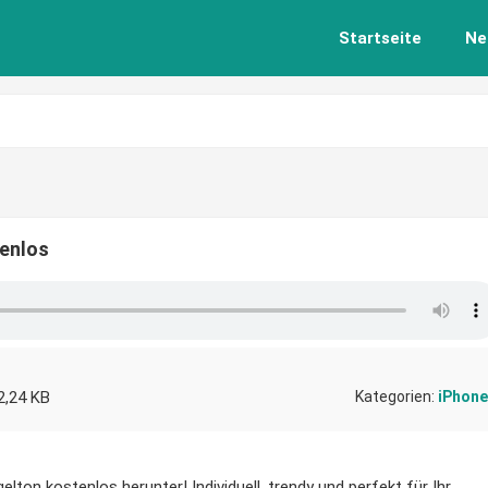
Startseite
Ne
tenlos
2,24 KB
Kategorien:
iPhone
lton kostenlos herunter! Individuell, trendy und perfekt für Ihr