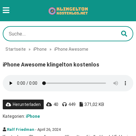
Startseite
»
iPhone
»
iPhone Awesome
iPhone Awesome klingelton kostenlos
40
449
371,02 KB
Herunterladen
Kategorien:
iPhone
Ralf Friedman
- April 26, 2024