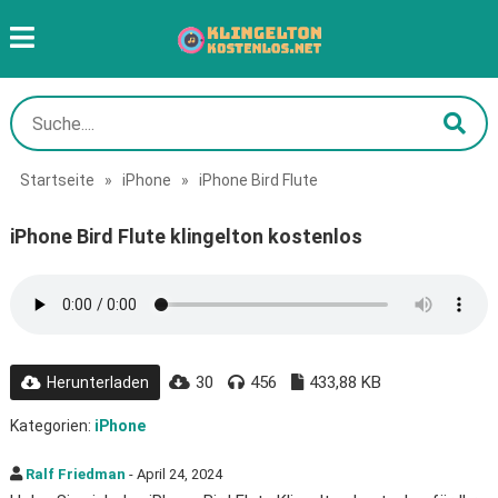
Startseite
»
iPhone
»
iPhone Bird Flute
iPhone Bird Flute klingelton kostenlos
30
456
433,88 KB
Herunterladen
Kategorien:
iPhone
Ralf Friedman
- April 24, 2024