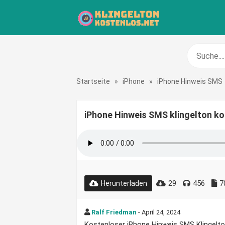
Startseite
»
iPhone
»
iPhone Hinweis SMS
iPhone Hinweis SMS klingelton k
29
456
7
Herunterladen
Ralf Friedman
- April 24, 2024
Kostenloser iPhone Hinweis SMS Klingelton