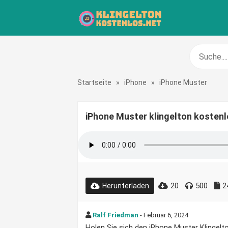
Startseite
»
iPhone
»
iPhone Muster
iPhone Muster klingelton kosten
20
500
2
Herunterladen
Ralf Friedman
- Februar 6, 2024
Holen Sie sich den iPhone Muster Klingelto