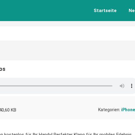
Startseite
Ne
los
40,60 KB
Kategorien:
iPhone
n kostenlos für Ihr Handy! Perfekter Klang für Ihr mobiles Erlebnis.