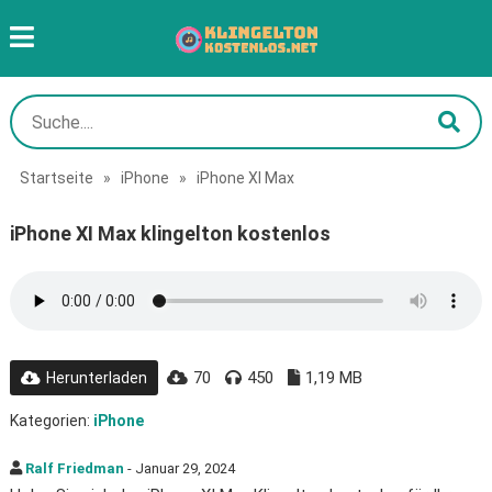
Startseite
»
iPhone
»
iPhone XI Max
iPhone XI Max klingelton kostenlos
70
450
1,19 MB
Herunterladen
Kategorien:
iPhone
Ralf Friedman
- Januar 29, 2024