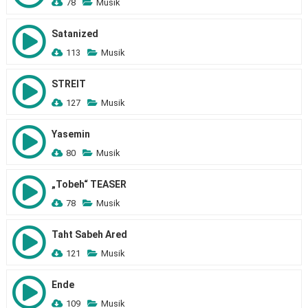
78
Musik
Satanized
113
Musik
STREIT
127
Musik
Yasemin
80
Musik
„Tobeh“ TEASER
78
Musik
Taht Sabeh Ared
121
Musik
Ende
109
Musik