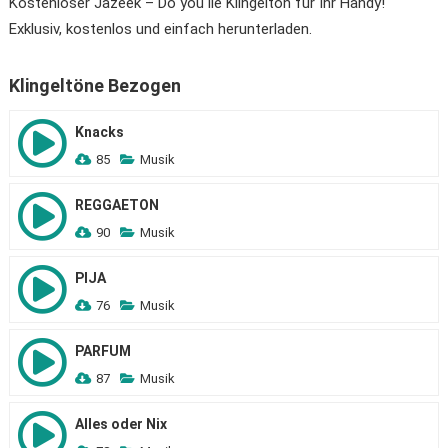
Kostenloser Jazeek – Do you lie Klingelton für Ihr Handy!
Exklusiv, kostenlos und einfach herunterladen.
Klingeltöne Bezogen
Knacks
85
Musik
REGGAETON
90
Musik
PIJA
76
Musik
PARFUM
87
Musik
Alles oder Nix