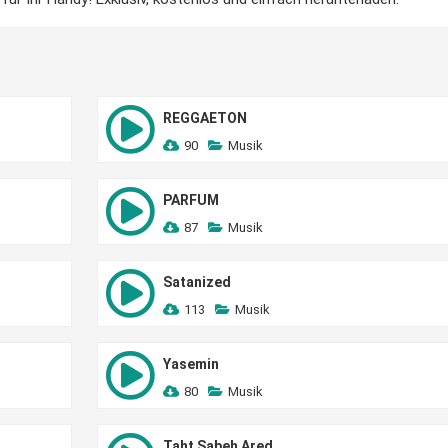
REGGAETON
90
Musik
PARFUM
87
Musik
Satanized
113
Musik
Yasemin
80
Musik
Taht Sabeh Ared