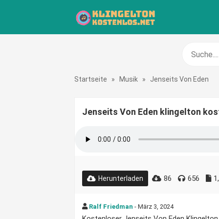
Startseite
»
Musik
»
Jenseits Von Eden
Jenseits Von Eden klingelton kos
86
656
1
Herunterladen
Ralf Friedman
- März 3, 2024
Kostenloser Jenseits Von Eden Klingelton f