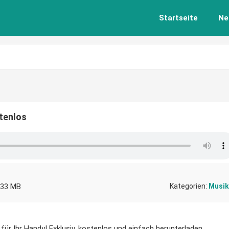
Startseite
Ne
tenlos
,33 MB
Kategorien:
Musik
ür Ihr Handy! Exklusiv, kostenlos und einfach herunterladen.