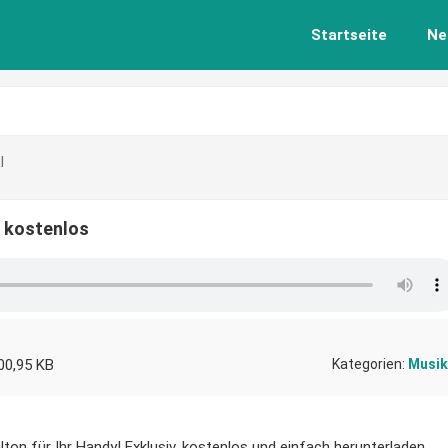
Startseite
Ne
l
n kostenlos
00,95 KB
Kategorien:
Musik
lton für Ihr Handy! Exklusiv, kostenlos und einfach herunterladen.