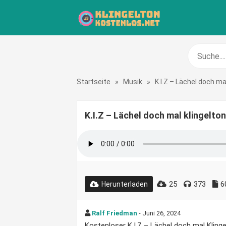
Startseite
»
Musik
»
K.I.Z – Lächel doch ma
K.I.Z – Lächel doch mal klingelto
25
373
6
Herunterladen
Ralf Friedman
- Juni 26, 2024
Kostenloser K.I.Z – Lächel doch mal Klinge