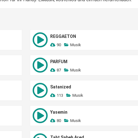
REGGAETON
90
Musik
PARFUM
87
Musik
Satanized
113
Musik
Yasemin
80
Musik
Taht Sabeh Ared