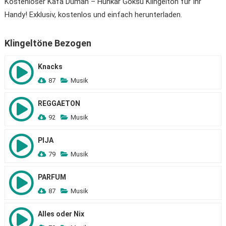
Kostenloser Kafa Duman – Hünkar Göksu Klingelton für Ihr
Handy! Exklusiv, kostenlos und einfach herunterladen.
Klingeltöne Bezogen
Knacks
87
Musik
REGGAETON
92
Musik
PIJA
79
Musik
PARFUM
87
Musik
Alles oder Nix