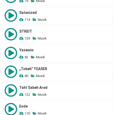
79
Musik
Satanized
114
Musik
STREIT
129
Musik
Yasemin
82
Musik
„Tobeh“ TEASER
80
Musik
Taht Sabeh Ared
122
Musik
Ende
110
Musik