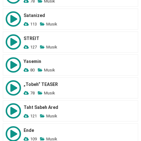
78
Musik
Satanized
113
Musik
STREIT
127
Musik
Yasemin
80
Musik
„Tobeh“ TEASER
78
Musik
Taht Sabeh Ared
121
Musik
Ende
109
Musik