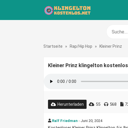
Startseite
»
Rap/Hip Hop
»
Kleiner Prinz
Kleiner Prinz klingelton kostenlos
55
568
7
Herunterladen
Ralf Friedman
- Juni 20, 2024
Kostenloser Kleiner Prinz Klingelton für Ih