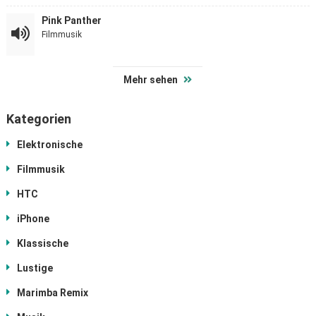
Pink Panther
Filmmusik
Mehr sehen
Kategorien
Elektronische
Filmmusik
HTC
iPhone
Klassische
Lustige
Marimba Remix