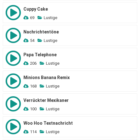
Cuppy Cake
69
Lustige
Nachrichtentöne
54
Lustige
Papa Telephone
206
Lustige
Minions Banana Remix
168
Lustige
Verrückter Mexikaner
100
Lustige
Woo Hoo Textnachricht
114
Lustige