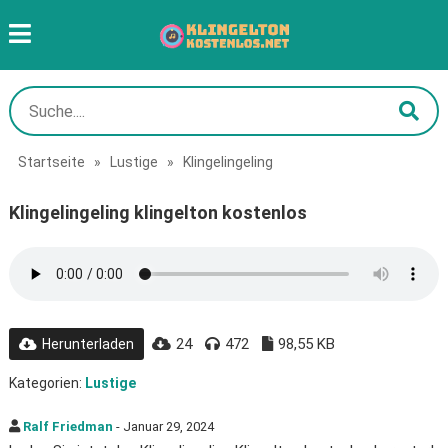
Startseite
»
Lustige
»
Klingelingeling
Klingelingeling klingelton kostenlos
24
472
98,55 KB
Herunterladen
Kategorien:
Lustige
Ralf Friedman
- Januar 29, 2024