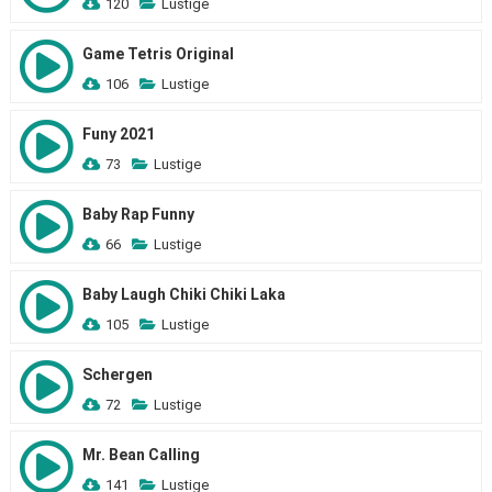
120
Lustige
Game Tetris Original
106
Lustige
Funy 2021
73
Lustige
Baby Rap Funny
66
Lustige
Baby Laugh Chiki Chiki Laka
105
Lustige
Schergen
72
Lustige
Mr. Bean Calling
141
Lustige