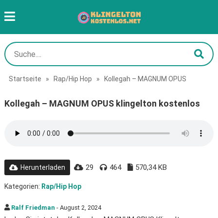
Startseite
»
Rap/Hip Hop
»
Kollegah – MAGNUM OPUS
Kollegah – MAGNUM OPUS klingelton kostenlos
29
464
570,34 KB
Herunterladen
Kategorien:
Rap/Hip Hop
Ralf Friedman
- August 2, 2024