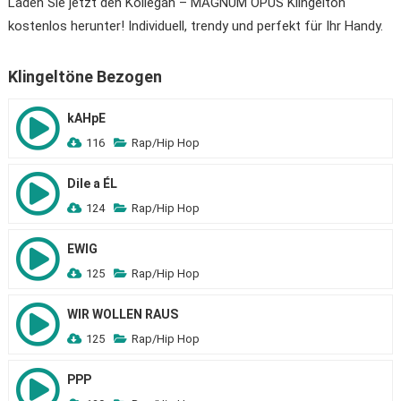
Laden Sie jetzt den Kollegah – MAGNUM OPUS Klingelton
kostenlos herunter! Individuell, trendy und perfekt für Ihr Handy.
Klingeltöne Bezogen
kAHpE
116
Rap/Hip Hop
Dile a ÉL
124
Rap/Hip Hop
EWIG
125
Rap/Hip Hop
WIR WOLLEN RAUS
125
Rap/Hip Hop
PPP