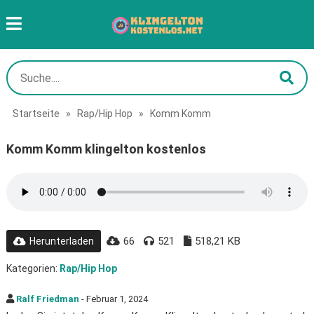
Startseite
»
Rap/Hip Hop
»
Komm Komm
Komm Komm klingelton kostenlos
66
521
518,21 KB
Herunterladen
Kategorien:
Rap/Hip Hop
Ralf Friedman
- Februar 1, 2024