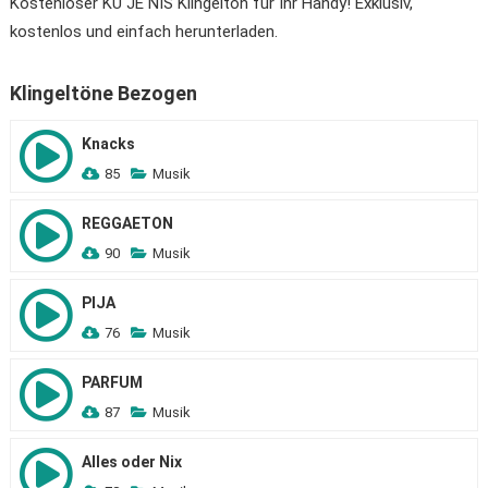
Kostenloser KU JE NIS Klingelton für Ihr Handy! Exklusiv,
kostenlos und einfach herunterladen.
Klingeltöne Bezogen
Knacks
85
Musik
REGGAETON
90
Musik
PIJA
76
Musik
PARFUM
87
Musik
Alles oder Nix