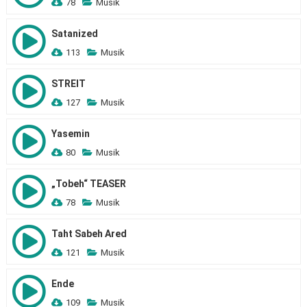
78
Musik
Satanized
113
Musik
STREIT
127
Musik
Yasemin
80
Musik
„Tobeh“ TEASER
78
Musik
Taht Sabeh Ared
121
Musik
Ende
109
Musik