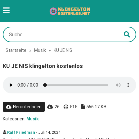
Startseite
»
Musik
»
KU JE NIS
KU JE NIS klingelton kostenlos
26
515
566,17 KB
Herunterladen
Kategorien:
Musik
Ralf Friedman
- Juli 14, 2024