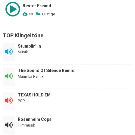
Bester Freund
53
Lustige
TOP Klingeltöne
Stumblin’ In
Musik
The Sound Of Silence Remix
Marimba Remix
TEXAS HOLD EM
POP
Rosenheim Cops
Filmmusik