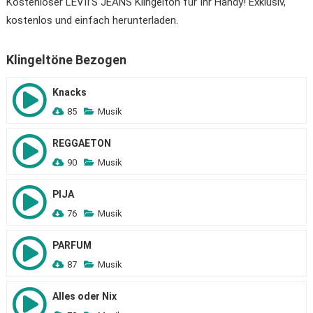
Kostenloser LEVII’S JEANS Klingelton für Ihr Handy! Exklusiv,
kostenlos und einfach herunterladen.
Klingeltöne Bezogen
Knacks
85
Musik
REGGAETON
90
Musik
PIJA
76
Musik
PARFUM
87
Musik
Alles oder Nix