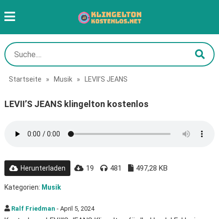
Startseite
»
Musik
»
LEVII’S JEANS
LEVII’S JEANS klingelton kostenlos
19
481
497,28 KB
Herunterladen
Kategorien:
Musik
Ralf Friedman
- April 5, 2024