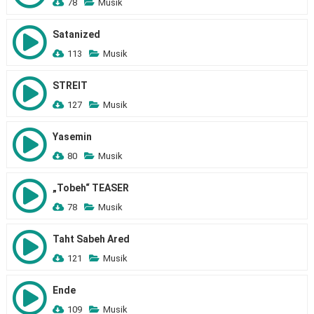
78
Musik
Satanized
113
Musik
STREIT
127
Musik
Yasemin
80
Musik
„Tobeh“ TEASER
78
Musik
Taht Sabeh Ared
121
Musik
Ende
109
Musik