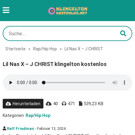
Startseite
»
Rap/Hip Hop
»
Lil Nas X – J CHRIST
Lil Nas X – J CHRIST klingelton kostenlos
40
471
539,23 KB
Herunterladen
Kategorien:
Rap/Hip Hop
Ralf Friedman
- Februar 13, 2024