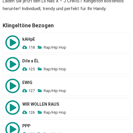
Laden Sie jetzt den Lil Nas X – J CHRIST Klingelton kostenlos
herunter! Individuell, trendy und perfekt für Ihr Handy.
Klingeltöne Bezogen
kAHpE
118
Rap/Hip Hop
Dile a ÉL
125
Rap/Hip Hop
EWIG
127
Rap/Hip Hop
WIR WOLLEN RAUS
126
Rap/Hip Hop
PPP