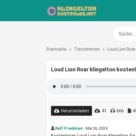
Startseite
»
Tierstimmen
»
Loud Lion Roar
Loud Lion Roar klingelton kosten
41
666
4
Herunterladen
Ralf Friedman
- Mai 26, 2024
Kostenloser Loud Lion Roar Klingelton für 