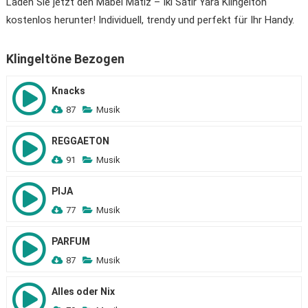
Laden Sie jetzt den Mabel Matiz – İki Satır Yara Klingelton
kostenlos herunter! Individuell, trendy und perfekt für Ihr Handy.
Klingeltöne Bezogen
Knacks
87
Musik
REGGAETON
91
Musik
PIJA
77
Musik
PARFUM
87
Musik
Alles oder Nix