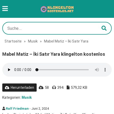
Startseite
»
Musik
»
Mabel Matiz – İki Satır Yara
Mabel Matiz – İki Satır Yara klingelton kostenlos
58
394
579,32 KB
Herunterladen
Kategorien:
Musik
Ralf Friedman
- Juni 2, 2024