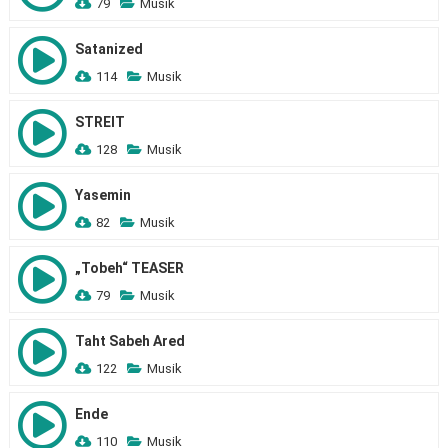
79
Musik
Satanized
114
Musik
STREIT
128
Musik
Yasemin
82
Musik
„Tobeh“ TEASER
79
Musik
Taht Sabeh Ared
122
Musik
Ende
110
Musik