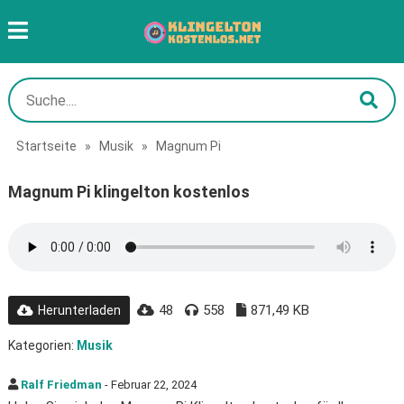
Startseite
»
Musik
»
Magnum Pi
Magnum Pi klingelton kostenlos
48
558
871,49 KB
Herunterladen
Kategorien:
Musik
Ralf Friedman
- Februar 22, 2024