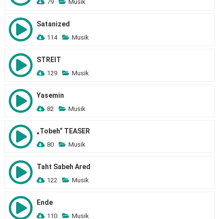
79
Musik
Satanized
114
Musik
STREIT
129
Musik
Yasemin
82
Musik
„Tobeh“ TEASER
80
Musik
Taht Sabeh Ared
122
Musik
Ende
110
Musik