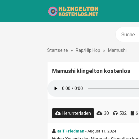
Startseite
»
Rap/Hip Hop
»
Mamushi
Mamushi klingelton kostenlos
30
502
6
Herunterladen
Ralf Friedman
- August 11, 2024
Holen Sie sich den Mamushi Klingelton kost