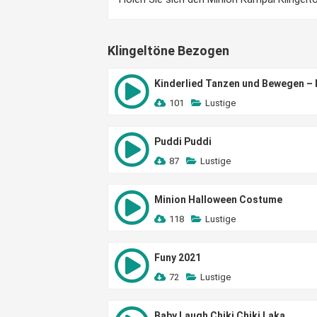
Klingeltöne Bezogen
101
Lustige
Puddi Puddi
87
Lustige
Minion Halloween Costume
118
Lustige
Funy 2021
72
Lustige
Baby Laugh Chiki Chiki Laka