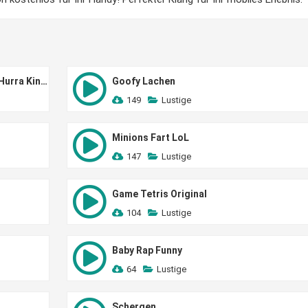
Kinderlied Tanzen und Bewegen – Hurra Kinderlieder
Goofy Lachen
149
Lustige
Minions Fart LoL
147
Lustige
Game Tetris Original
104
Lustige
Baby Rap Funny
64
Lustige
Schergen