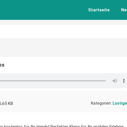
Startseite
Ne
os
6,65 KB
Kategorien:
Lustige
n kostenlos für Ihr Handy! Perfekter Klang für Ihr mobiles Erlebnis.