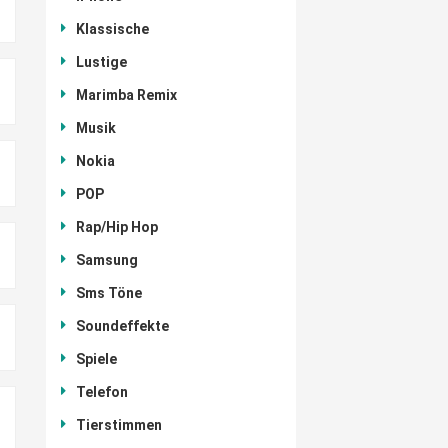
Klassische
Lustige
Marimba Remix
Musik
Nokia
POP
Rap/Hip Hop
Samsung
Sms Töne
Soundeffekte
Spiele
Telefon
Tierstimmen