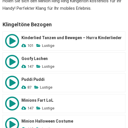
Holen Sie sich den Minion Ring Ring Klingelton kostenlos für Ihr
Handy! Perfekter Klang für Ihr mobiles Erlebnis.
Klingeltöne Bezogen
Kinderlied Tanzen und Bewegen – Hurra Kinderlieder
101
Lustige
Goofy Lachen
147
Lustige
Puddi Puddi
87
Lustige
Minions Fart LoL
147
Lustige
Minion Halloween Costume