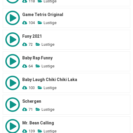
118
Lustige
Game Tetris Original
104
Lustige
Funy 2021
72
Lustige
Baby Rap Funny
64
Lustige
Baby Laugh Chiki Chiki Laka
103
Lustige
Schergen
71
Lustige
Mr. Bean Calling
139
Lustige