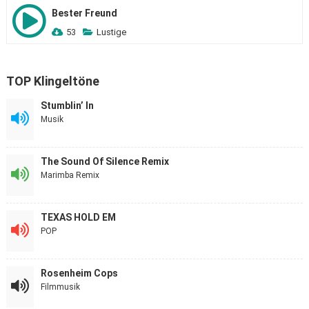
Bester Freund
53
Lustige
TOP Klingeltöne
Stumblin’ In
Musik
The Sound Of Silence Remix
Marimba Remix
TEXAS HOLD EM
POP
Rosenheim Cops
Filmmusik