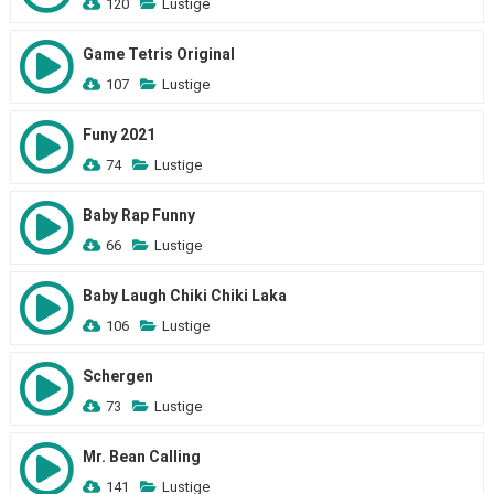
120
Lustige
Game Tetris Original
107
Lustige
Funy 2021
74
Lustige
Baby Rap Funny
66
Lustige
Baby Laugh Chiki Chiki Laka
106
Lustige
Schergen
73
Lustige
Mr. Bean Calling
141
Lustige