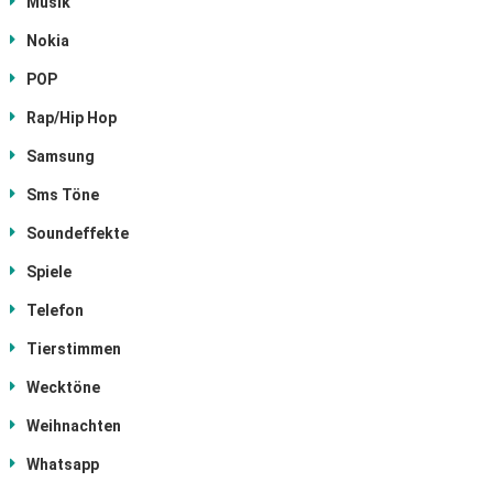
Musik
Nokia
POP
Rap/Hip Hop
Samsung
Sms Töne
Soundeffekte
Spiele
Telefon
Tierstimmen
Wecktöne
Weihnachten
Whatsapp