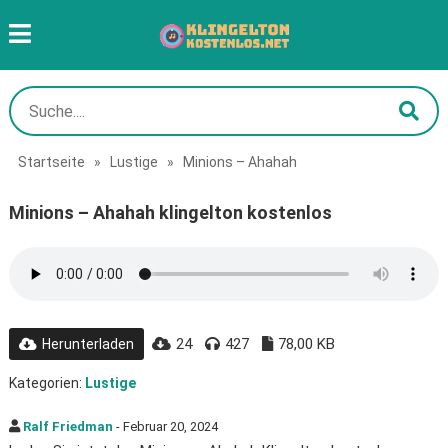
Startseite
»
Lustige
»
Minions – Ahahah
Minions – Ahahah klingelton kostenlos
24
427
78,00 KB
Herunterladen
Kategorien:
Lustige
Ralf Friedman
- Februar 20, 2024