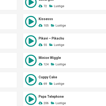
72
Lustige
Kissesss
105
Lustige
Pikavi – Pikachu
55
Lustige
Minion Wiggle
124
Lustige
Cuppy Cake
69
Lustige
Papa Telephone
206
Lustige