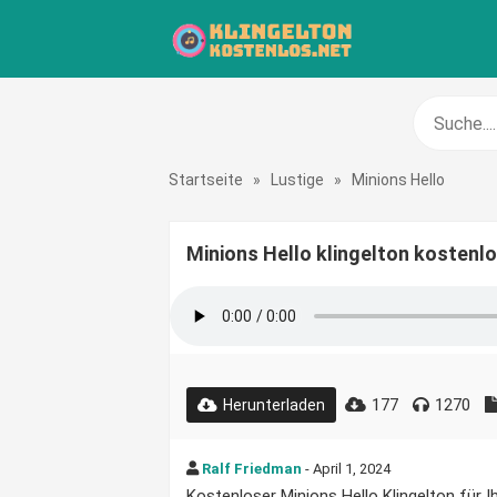
Startseite
»
Lustige
»
Minions Hello
Minions Hello klingelton kostenl
177
1270
Herunterladen
Ralf Friedman
- April 1, 2024
Kostenloser Minions Hello Klingelton für I