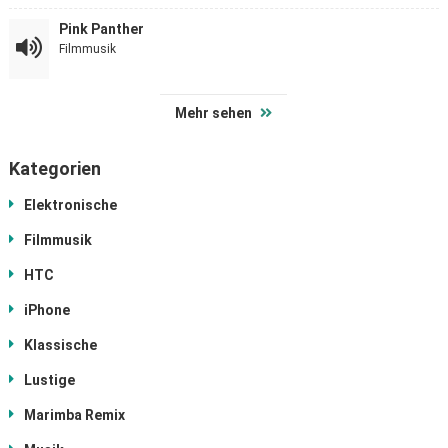
Pink Panther
Filmmusik
Mehr sehen
Kategorien
Elektronische
Filmmusik
HTC
iPhone
Klassische
Lustige
Marimba Remix