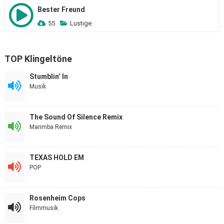
Bester Freund
55
Lustige
TOP Klingeltöne
Stumblin’ In
Musik
The Sound Of Silence Remix
Marimba Remix
TEXAS HOLD EM
POP
Rosenheim Cops
Filmmusik