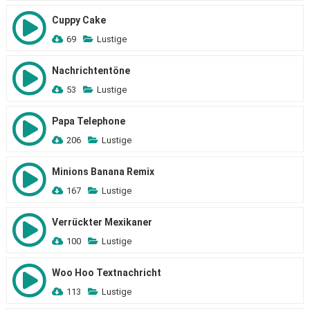
Cuppy Cake
69
Lustige
Nachrichtentöne
53
Lustige
Papa Telephone
206
Lustige
Minions Banana Remix
167
Lustige
Verrückter Mexikaner
100
Lustige
Woo Hoo Textnachricht
113
Lustige