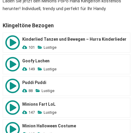
Laden Sie jetzt den Minions PoPo Haha Klingelton kostenlos
herunter! Individuell, trendy und perfekt für Ihr Handy.
Klingeltöne Bezogen
Kinderlied Tanzen und Bewegen – Hurra Kinderlieder
101
Lustige
Goofy Lachen
149
Lustige
Puddi Puddi
88
Lustige
Minions Fart LoL
147
Lustige
Minion Halloween Costume