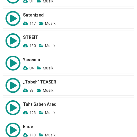
81
Musik
Satanized
117
Musik
STREIT
130
Musik
Yasemin
84
Musik
„Tobeh“ TEASER
83
Musik
Taht Sabeh Ared
123
Musik
Ende
113
Musik